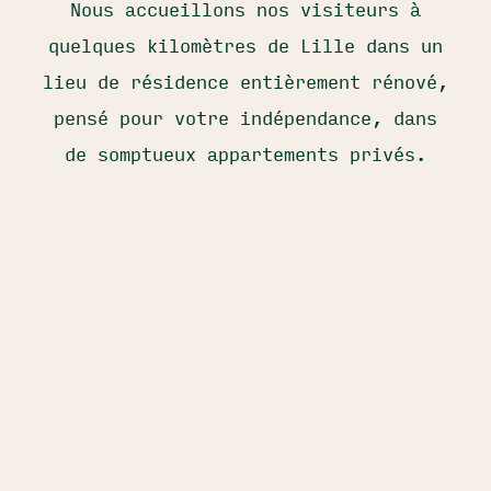
Nous accueillons nos visiteurs à
quelques kilomètres de Lille dans un
lieu de résidence entièrement rénové,
pensé pour votre indépendance, dans
de somptueux appartements privés.
L'ÉCURIE
2 CHAMBRES | 4 PERSONNES
Appartement spacieux, lumineux, pour un
séjour à la ferme en famille ou entre amis.